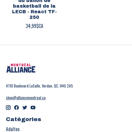
du ballon de
basketball de la
LECB - React TF-
250
34,99$CA
4110 Boulevard LaSalle, Verdun, QC, H4G 2A5
shop@alliancemontreal.ca
Catégories
Adultes