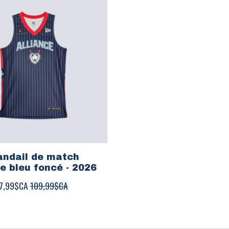
ndail de match
ue bleu foncé - 2026
7,99$CA
109,99$CA