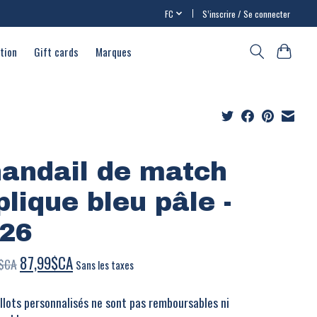
FC
S’inscrire / Se connecter
ation
Gift cards
Marques
andail de match
plique bleu pâle -
26
87,99$CA
$CA
Sans les taxes
llots personnalisés ne sont pas remboursables ni