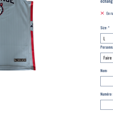
échang
En r
Size:
*
Personna
Nom:
Numéro: