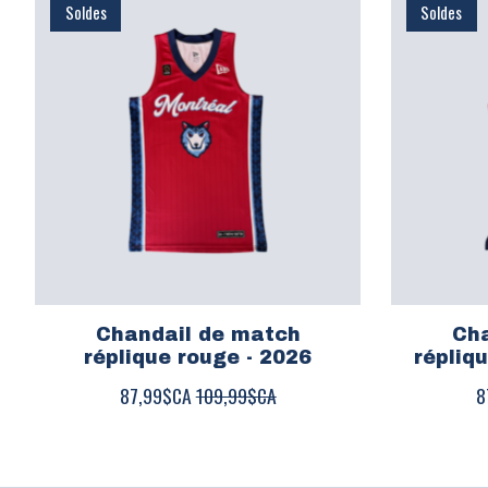
Soldes
Soldes
Chandail de match
Cha
réplique rouge - 2026
répliq
87,99$CA
109,99$CA
8