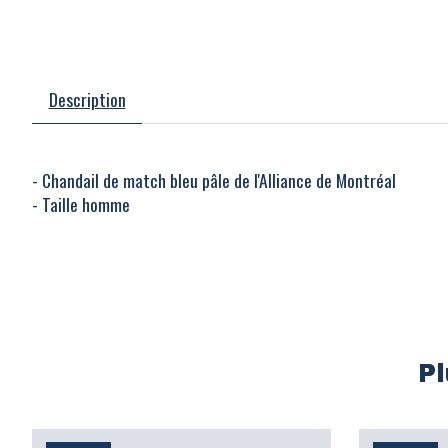
Description
- Chandail de match bleu pâle de l'Alliance de Montréal
- Taille homme
P
Articles du carrousel de produits