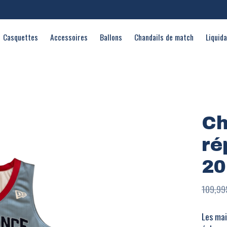
Casquettes
Accessoires
Ballons
Chandails de match
Liquid
Ch
ré
20
109,99
Les mai